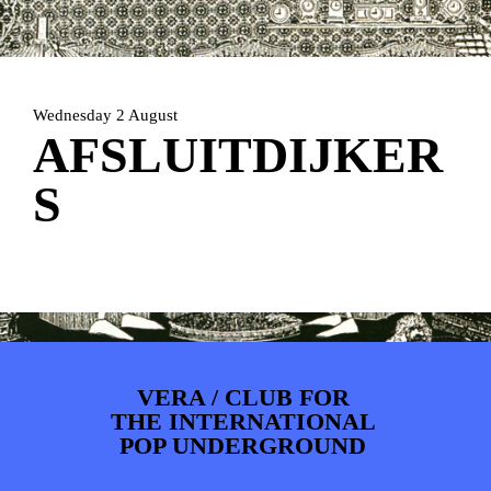
ARTDIVISION
FOTO’S
NIEUWS
INFO
WEBSHOP
MIJN TICKETS
Wednesday 2 August
AFSLUITDIJKER
S
VERA / CLUB FOR
THE INTERNATIONAL
POP UNDERGROUND