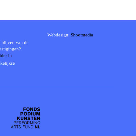
Webdesign:
Shootmedia
 blijven van de
estigingen?
 hier in
kelijkse