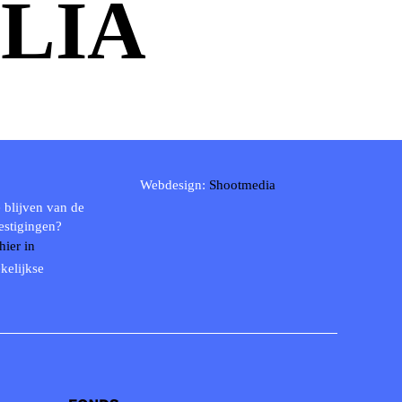
ULIA
Webdesign:
Shootmedia
 blijven van de
estigingen?
 hier in
kelijkse