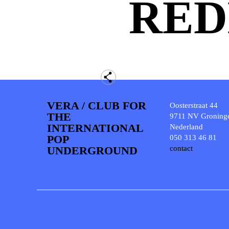
RED
VERA / CLUB FOR
Oosterstraat 44
THE
9711 NV Groning
INTERNATIONAL
Nederland
POP
050 313 46 81
UNDERGROUND
contact