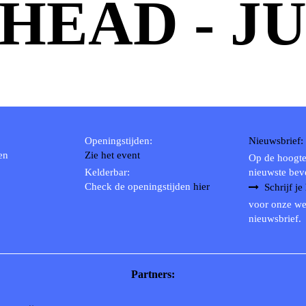
HEAD - J
Openingstijden:
Nieuwsbrief:
en
Zie het event
Op de hoogte
Kelderbar:
nieuwste bev
Check de openingstijden
hier
Schrijf je
voor onze we
nieuwsbrief.
Partners: