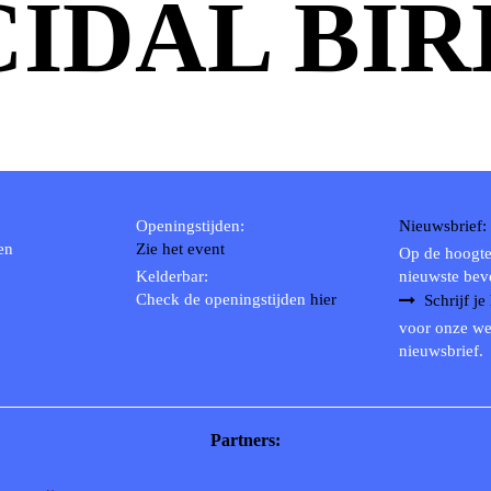
CIDAL BIR
Openingstijden:
Nieuwsbrief:
en
Zie het event
Op de hoogte
Kelderbar:
nieuwste bev
Check de openingstijden
hier
Schrijf je
voor onze we
nieuwsbrief.
Partners: