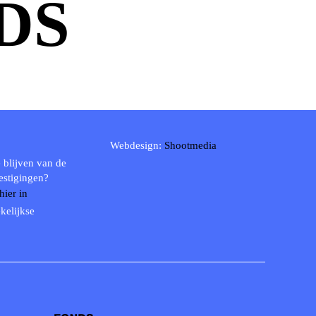
DS
Webdesign:
Shootmedia
 blijven van de
estigingen?
 hier in
kelijkse