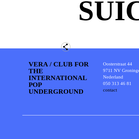
SUI
VERA / CLUB FOR
Oosterstraat 44
THE
9711 NV Groning
INTERNATIONAL
Nederland
POP
050 313 46 81
UNDERGROUND
contact