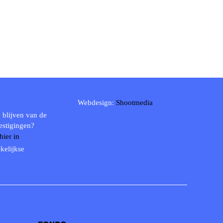
Webdesign:
Shootmedia
 blijven van de
estigingen?
 hier in
kelijkse