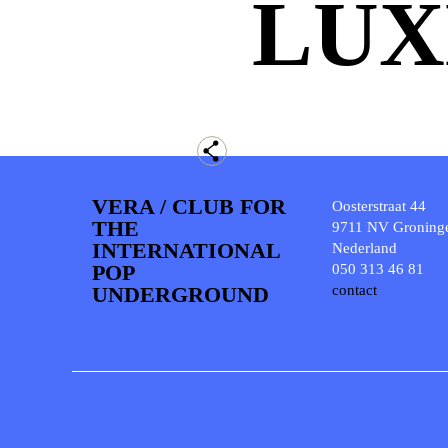
LUX
VERA / CLUB FOR
Oosterstraat 44
THE
9711 NV Groning
INTERNATIONAL
Nederland
POP
050 313 46 81
UNDERGROUND
contact