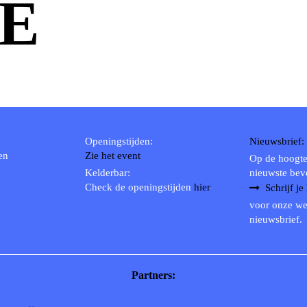
E
Openingstijden:
Nieuwsbrief:
en
Zie het event
Op de hoogte
Kelderbar:
nieuwste bev
Check de openingstijden
hier
Schrijf je
voor onze we
nieuwsbrief.
Partners: