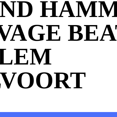
ND HAM
AVAGE BEA
LLEM
LVOORT