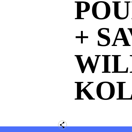
POU
+ S
WI
KO