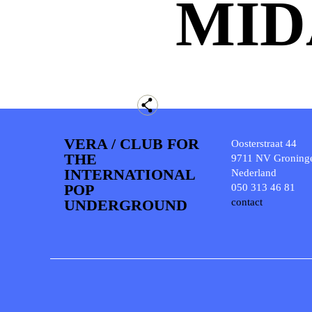
MID
VERA / CLUB FOR
Oosterstraat 44
THE
9711 NV Groning
INTERNATIONAL
Nederland
POP
050 313 46 81
UNDERGROUND
contact