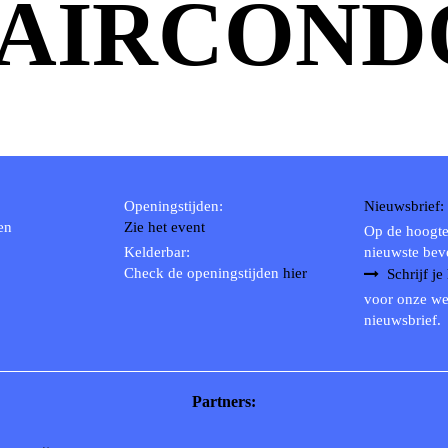
AIRCOND
Openingstijden:
Nieuwsbrief:
en
Zie het event
Op de hoogte
Kelderbar:
nieuwste bev
Check de openingstijden
hier
Schrijf je
voor onze we
nieuwsbrief.
Partners: