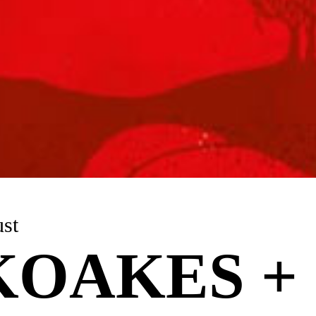
ugust
KOAKES +