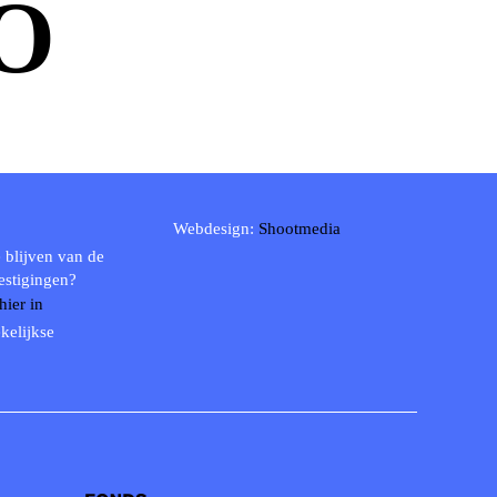
O
Webdesign:
Shootmedia
 blijven van de
estigingen?
 hier in
kelijkse