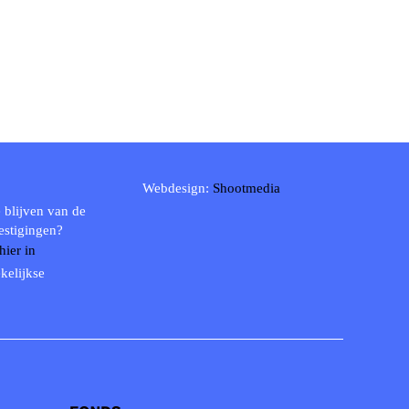
Webdesign:
Shootmedia
 blijven van de
estigingen?
 hier in
kelijkse