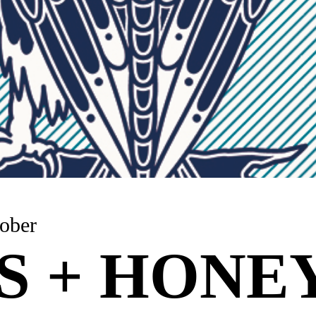
ober
S + HONEY