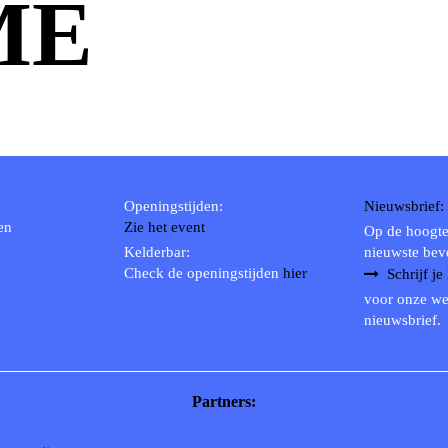
ME
Openingstijden:
Nieuwsbrief:
en
Zie het event
Op de hoogte
Kelderbar:
nieuwste bev
Check de openingstijden
hier
Schrijf je
voor onze we
nieuwsbrief.
Partners: