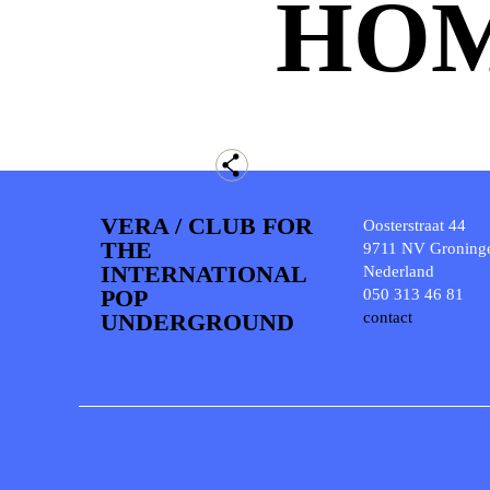
HO
VERA / CLUB FOR
Oosterstraat 44
THE
9711 NV Groning
INTERNATIONAL
Nederland
POP
050 313 46 81
UNDERGROUND
contact