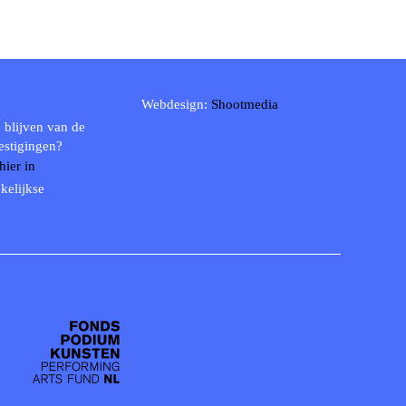
Webdesign:
Shootmedia
 blijven van de
estigingen?
 hier in
kelijkse