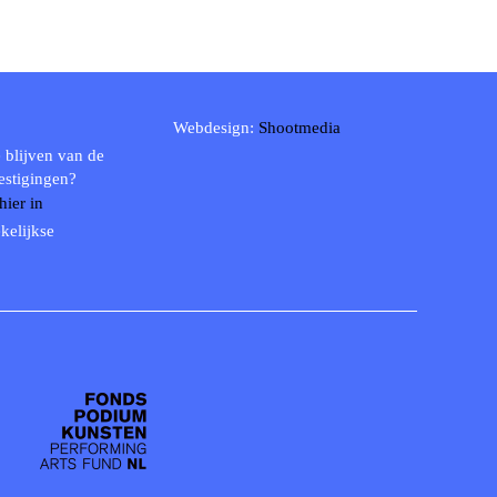
Webdesign:
Shootmedia
 blijven van de
estigingen?
 hier in
kelijkse