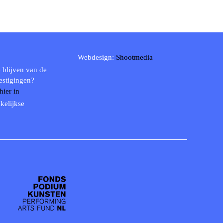
Webdesign:
Shootmedia
 blijven van de
estigingen?
 hier in
kelijkse