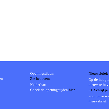
Openingstijden:
Nieuwsbrief:
en
Zie het event
Op de hoogte
Kelderbar:
nieuwste bev
Check de openingstijden
hier
Schrijf je
voor onze we
nieuwsbrief.