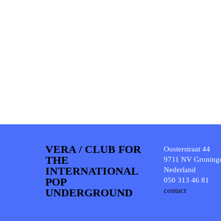
VERA / CLUB FOR
Oosterstraat 44
THE
9711 NV Groning
INTERNATIONAL
Nederland
POP
050 313 46 81
UNDERGROUND
contact