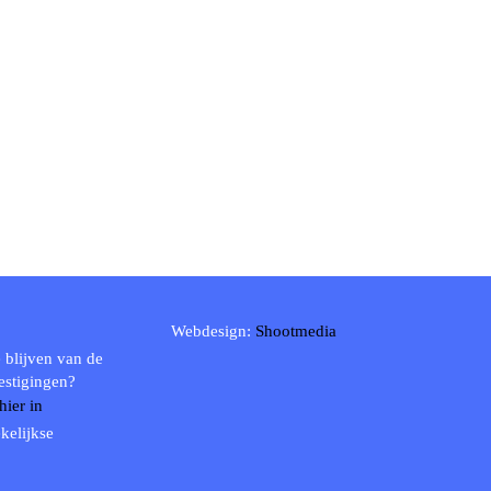
Webdesign:
Shootmedia
 blijven van de
estigingen?
 hier in
kelijkse