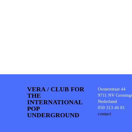
VERA / CLUB FOR
Oosterstraat 44
THE
9711 NV Groning
INTERNATIONAL
Nederland
POP
050 313 46 81
UNDERGROUND
contact