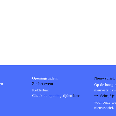
Openingstijden:
Nieuwsbrief:
en
Zie het event
Op de hoogte
Kelderbar:
nieuwste bev
Check de openingstijden
hier
Schrijf je
voor onze we
nieuwsbrief.