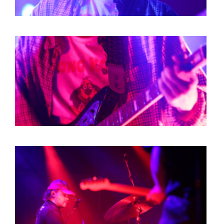
HOME
AGENDA
ARTDIVISION
PHOTOS
NEWS
INFO
WEBSHOP
MY TICKETS