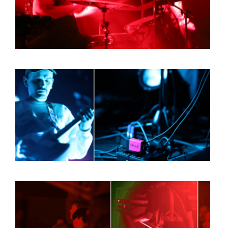
BOB DE VRIES
RICHARD POSTMA
SASKIA LUDDEN
ANNA HIEP
CASHMYRA ROZENDAAL
MARTSEN HUT
ARSEN TSKHAY
ERYN BOSMA
ESTHER
ELINE KAMMINGA
KAREN SAAMAN
ARNOUD HEIKENS