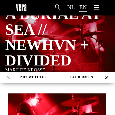
SATURDAY 9 MAY - 2026
NL
EN
A BURIAL AT
SEA //
NEWHVN +
DIVIDED
MARC DE KROSSE
NIEUWE FOTO'S
FOTOGRAFEN
MARC DE KROSSE
SIMONE V/D HEIJDEN
PEER
MISCHA VEENEMA
JEROEN DEKKER