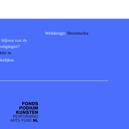
Webdesign:
Shootmedia
 blijven van de
estigingen?
 hier in
kelijkse