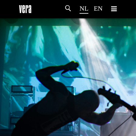
NL
EN
HOME
PROGRAMMA