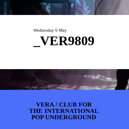
ARTDIVISION
FOTO’S
NIEUWS
INFO
WEBSHOP
MIJN TICKETS
Wednesday 6 May
_VER9809
VERA / CLUB FOR
THE INTERNATIONAL
POP UNDERGROUND