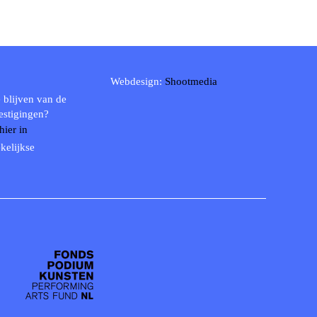
Webdesign:
Shootmedia
 blijven van de
estigingen?
 hier in
kelijkse