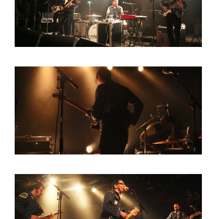
BOB DE VRIES
RICHARD POSTMA
SASKIA LUDDEN
ANNA HIEP
CASHMYRA ROZENDAAL
MARTSEN HUT
ARSEN TSKHAY
ERYN BOSMA
ESTHER
ELINE KAMMINGA
KAREN SAAMAN
ARNOUD HEIKENS