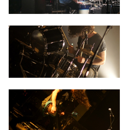
HOME
PROGRAMMA
ARTDIVISION
FOTO’S
NIEUWS
INFO
WEBSHOP
MIJN TICKETS