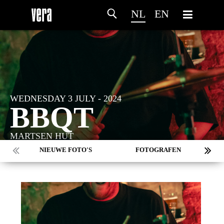
NL
EN
WEDNESDAY 3 JULY - 2024
BBQT
MARTSEN HUT
NIEUWE FOTO'S
FOTOGRAFEN
MARC DE KROSSE
SIMONE V/D HEIJDEN
PEER
MISCHA VEENEMA
JEROEN DEKKER