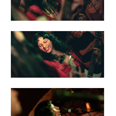
ARTDIVISION
FOTO’S
NIEUWS
INFO
WEBSHOP
MIJN TICKETS