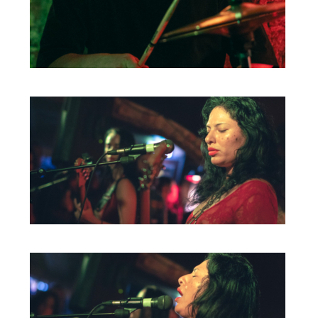
BOB DE VRIES
RICHARD POSTMA
SASKIA LUDDEN
ANNA HIEP
CASHMYRA ROZENDAAL
MARTSEN HUT
ARSEN TSKHAY
ERYN BOSMA
ESTHER
ELINE KAMMINGA
KAREN SAAMAN
ARNOUD HEIKENS