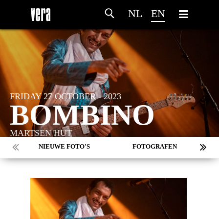
NL
EN
FRIDAY 27 OCTOBER - 2023
BOMBINO
MARTSEN HUT
NIEUWE FOTO'S
FOTOGRAFEN
MARC DE KROSSE
SIMONE V/D HEIJDEN
PEER
MISCHA VEENEMA
JEROEN DEKKER