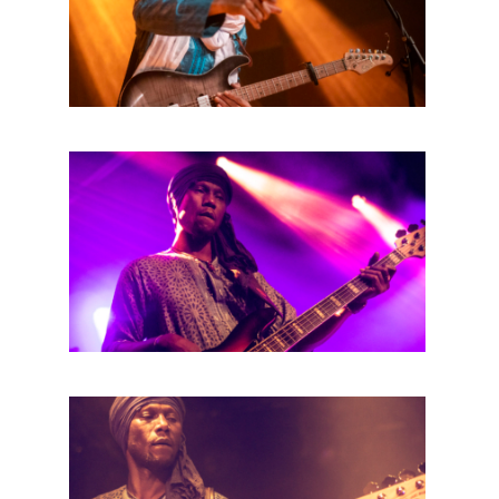
BOB DE VRIES
RICHARD POSTMA
SASKIA LUDDEN
ANNA HIEP
CASHMYRA ROZENDAAL
MARTSEN HUT
ARSEN TSKHAY
ERYN BOSMA
ESTHER
ELINE KAMMINGA
KAREN SAAMAN
ARNOUD HEIKENS