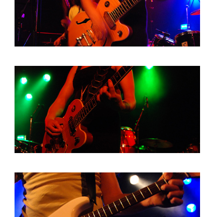
BOB DE VRIES
RICHARD POSTMA
SASKIA LUDDEN
ANNA HIEP
CASHMYRA ROZENDAAL
MARTSEN HUT
ARSEN TSKHAY
ERYN BOSMA
ESTHER
ELINE KAMMINGA
KAREN SAAMAN
ARNOUD HEIKENS