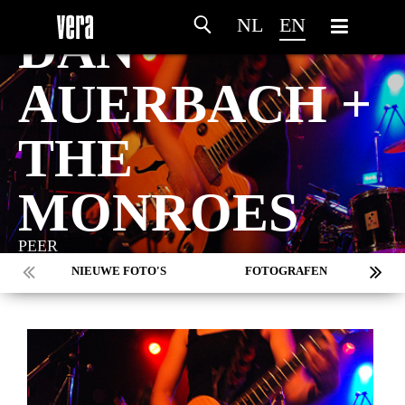
SATURDAY 23 MAY - 2009
NL
EN
DAN
AUERBACH +
THE
MONROES
PEER
NIEUWE FOTO'S
FOTOGRAFEN
MARC DE KROSSE
SIMONE V/D HEIJDEN
PEER
MISCHA VEENEMA
JEROEN DEKKER