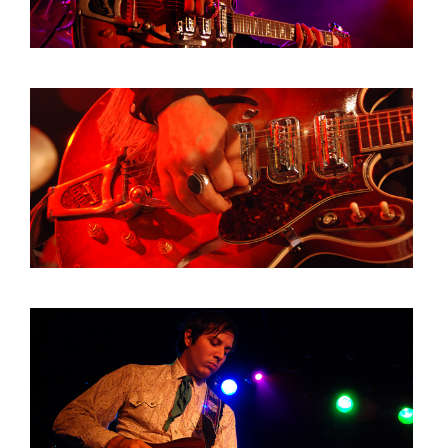
HOME
AGENDA
ARTDIVISION
PHOTOS
NEWS
INFO
WEBSHOP
MY TICKETS