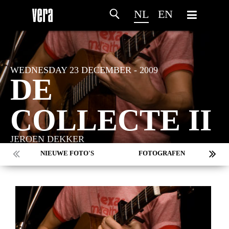
NL
EN
WEDNESDAY 23 DECEMBER - 2009
DE
COLLECTE II
JEROEN DEKKER
NIEUWE FOTO'S
FOTOGRAFEN
MARC DE KROSSE
SIMONE V/D HEIJDEN
PEER
MISCHA VEENEMA
JEROEN DEKKER