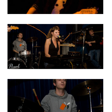
HOME
PROGRAMMA
ARTDIVISION
FOTO’S
NIEUWS
INFO
WEBSHOP
MIJN TICKETS