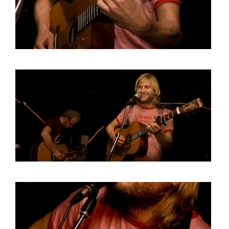
BOB DE VRIES
RICHARD POSTMA
SASKIA LUDDEN
ANNA HIEP
CASHMYRA ROZENDAAL
MARTSEN HUT
ARSEN TSKHAY
ERYN BOSMA
ESTHER
ELINE KAMMINGA
KAREN SAAMAN
ARNOUD HEIKENS