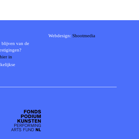
Webdesign:
Shootmedia
 blijven van de
estigingen?
 hier in
kelijkse