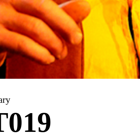
ary
T019