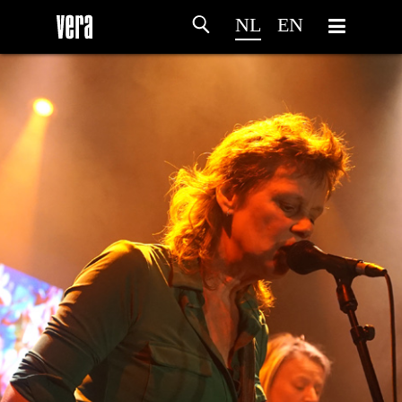
NL
EN