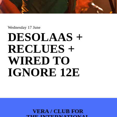
HOME
PROGRAMMA
ARTDIVISION
FOTO’S
NIEUWS
Wednesday 17 June
INFO
WEBSHOP
MIJN TICKETS
DESOLAAS +
RECLUES +
WIRED TO
IGNORE 12E
VERA / CLUB FOR
THE INTERNATIONAL