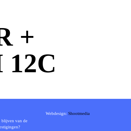
R +
 12C
Webdesign:
Shootmedia
 blijven van de
estigingen?