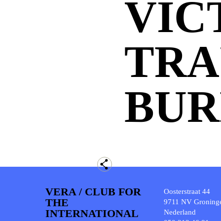
VIC
TRA
BUR
VERA / CLUB FOR
Oosterstraat 44
THE
9711 NV Groning
INTERNATIONAL
Nederland