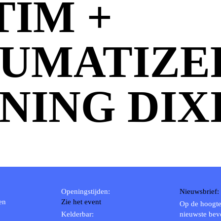
TIM +
UMATIZE
NING DIXI
Openingstijden:
Nieuwsbrief:
en
Zie het event
Op de hoogte
Kelderbar:
nieuwste bev