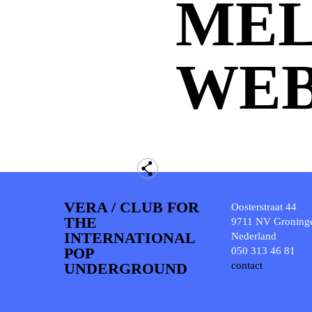
MEL
WEB
VERA / CLUB FOR
Oosterstraat 44
THE
9711 NV Groning
INTERNATIONAL
Nederland
POP
050 313 46 81
UNDERGROUND
contact