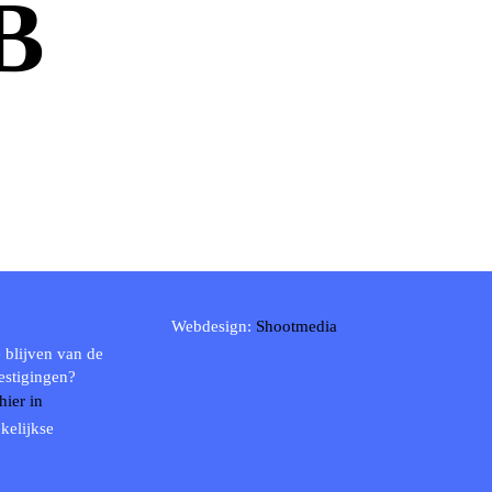
B
Webdesign:
Shootmedia
 blijven van de
estigingen?
 hier in
kelijkse