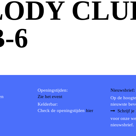
ODY CLU
-6
Openingstijden:
Nieuwsbrief:
en
Zie het event
Op de hoogte
Kelderbar:
nieuwste bev
Check de openingstijden
hier
Schrijf je
voor onze we
nieuwsbrief.