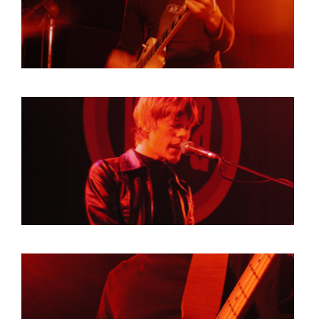
BOB DE VRIES
RICHARD POSTMA
SASKIA LUDDEN
ANNA HIEP
CASHMYRA ROZENDAAL
MARTSEN HUT
ARSEN TSKHAY
ERYN BOSMA
ESTHER
ELINE KAMMINGA
KAREN SAAMAN
ARNOUD HEIKENS