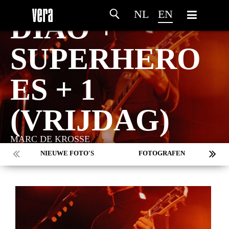
NL
EN
DIAO +
SUPERHERO
ES + 1
(VRIJDAG)
MARC DE KROSSE
NIEUWE FOTO'S
FOTOGRAFEN
MARC DE KROSSE
SIMONE V/D HEIJDEN
PEER
MISCHA VEENEMA
JEROEN DEKKER