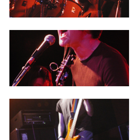
HOME
AGENDA
ARTDIVISION
PHOTOS
NEWS
INFO
WEBSHOP
MY TICKETS