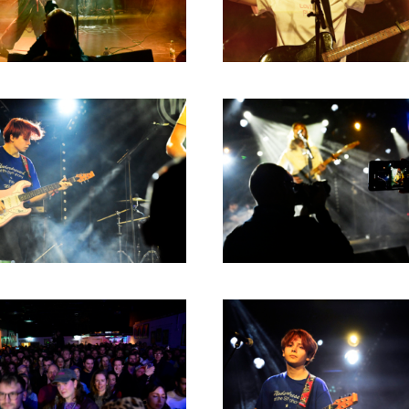
RICHARD POSTMA
2020
SASKIA LUDDEN
2019
ANNA HIEP
2018
CASHMYRA ROZENDAAL
2017
MARTSEN HUT
2016
ARSEN TSKHAY
2015
ERYN BOSMA
2014
ESTHER
2013
ELINE KAMMINGA
2012
KAREN SAAMAN
2011
ARNOUD HEIKENS
2010
2009
2008
2007
2006
2005