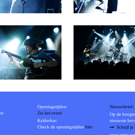
Openingstijden:
Nieuwsbrief:
en
Zie het event
Op de hoogte
Kelderbar:
nieuwste bev
Check de openingstijden
hier
Schrijf je
voor onze we