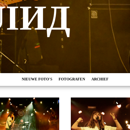
IИД
NIEUWE FOTO'S
FOTOGRAFEN
ARCHIEF
MARC DE KROSSE
2026
SIMONE V/D HEIJDEN
2025
PEER
2024
MISCHA VEENEMA
2023
JEROEN DEKKER
2022
BOB DE VRIES
2021