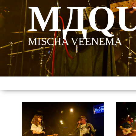
MДQU
MISCHA VEENEMA