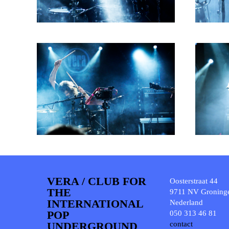
VERA / CLUB FOR
Oosterstraat 44
THE
9711 NV Groning
INTERNATIONAL
Nederland
POP
050 313 46 81
UNDERGROUND
contact