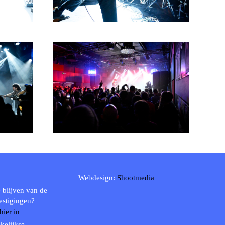
Webdesign:
Shootmedia
 blijven van de
estigingen?
 hier in
kelijkse