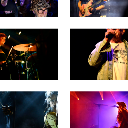
2004
2003
2002
2001
2000
1996
1993
1992
1991
1989
1988
1986
1985
1984
1983
1982