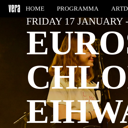
HOME
PROGRAMMA
ARTD
FRIDAY 17 JANUARY -
MIJN TICKETS
EURO
CHLO
EIHW