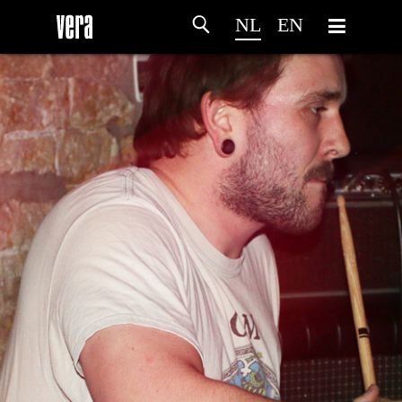
NL
EN
HOME
PROGRAMMA