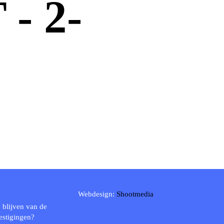
- 2-
Webdesign:
Shootmedia
 blijven van de
estigingen?