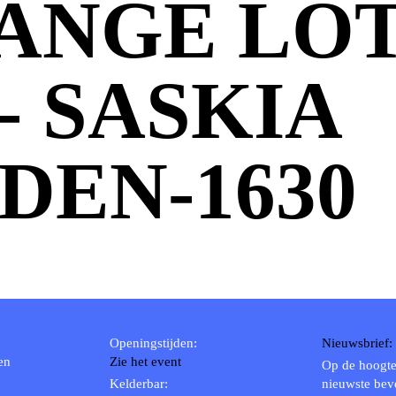
ANGE LOT 
 - SASKIA
DEN-1630
Openingstijden:
Nieuwsbrief:
en
Zie het event
Op de hoogte
Kelderbar:
nieuwste bev