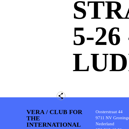
STR
5-26
LUD
VERA / CLUB FOR
Oosterstraat 44
THE
9711 NV Groning
INTERNATIONAL
Nederland