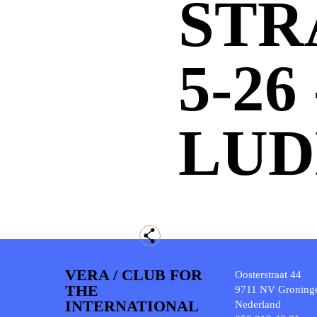
STR
5-26
LUD
VERA / CLUB FOR
Oosterstraat 44
THE
9711 NV Groning
INTERNATIONAL
Nederland