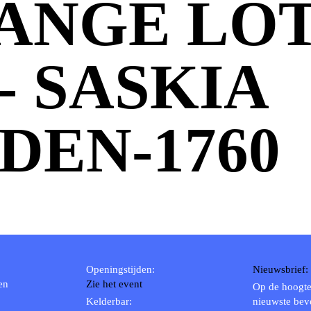
ANGE LOT 
 - SASKIA
DEN-1760
Openingstijden:
Nieuwsbrief:
en
Zie het event
Op de hoogte
Kelderbar:
nieuwste bev