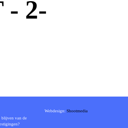
- 2-
Webdesign:
Shootmedia
 blijven van de
estigingen?