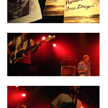
BOB DE VRIES
RICHARD POSTMA
SASKIA LUDDEN
ANNA HIEP
CASHMYRA ROZENDAAL
MARTSEN HUT
ARSEN TSKHAY
ERYN BOSMA
ESTHER
ELINE KAMMINGA
KAREN SAAMAN
ARNOUD HEIKENS