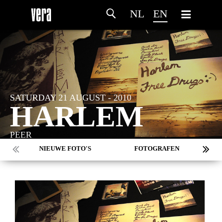
NL
EN
SATURDAY 21 AUGUST - 2010
HARLEM
PEER
NIEUWE FOTO'S
FOTOGRAFEN
MARC DE KROSSE
SIMONE V/D HEIJDEN
PEER
MISCHA VEENEMA
JEROEN DEKKER