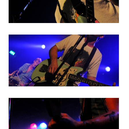
HOME
AGENDA
ARTDIVISION
PHOTOS
NEWS
INFO
WEBSHOP
MY TICKETS