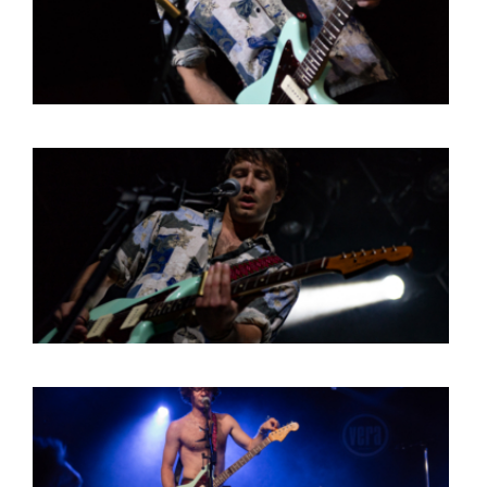
BOB DE VRIES
RICHARD POSTMA
SASKIA LUDDEN
ANNA HIEP
CASHMYRA ROZENDAAL
MARTSEN HUT
ARSEN TSKHAY
ERYN BOSMA
ESTHER
ELINE KAMMINGA
KAREN SAAMAN
ARNOUD HEIKENS