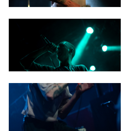
HOME
PROGRAMMA
ARTDIVISION
FOTO’S
NIEUWS
INFO
WEBSHOP
MIJN TICKETS