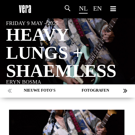
NL
EN
FRIDAY 9 MAY - 2025
HEAVY
LUNGS +
SHAEMLESS
ERYN BOSMA
NIEUWE FOTO'S
FOTOGRAFEN
MARC DE KROSSE
SIMONE V/D HEIJDEN
PEER
MISCHA VEENEMA
JEROEN DEKKER