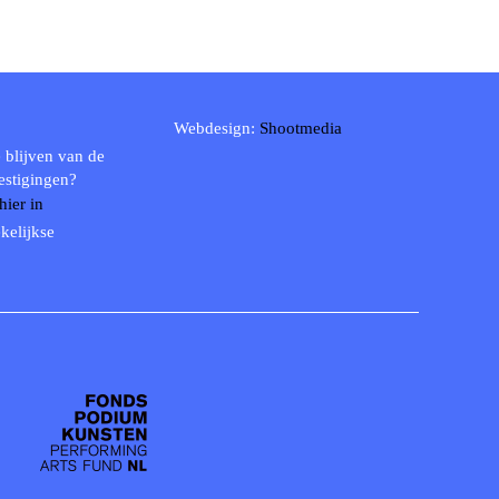
Webdesign:
Shootmedia
 blijven van de
estigingen?
 hier in
kelijkse