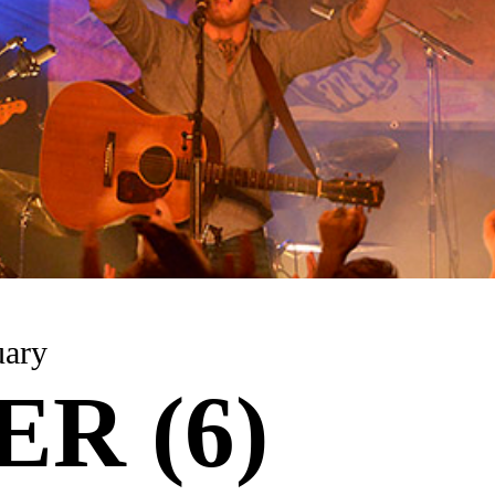
uary
R (6)