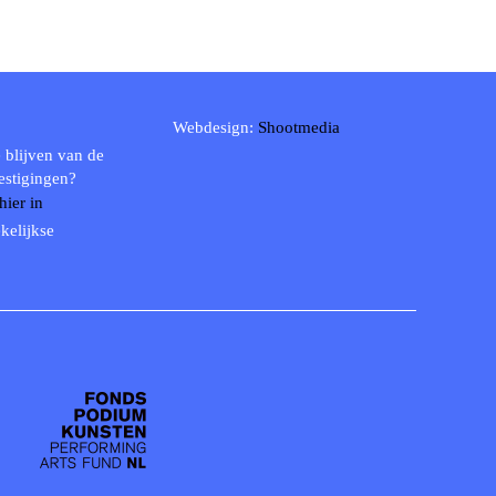
Webdesign:
Shootmedia
 blijven van de
estigingen?
 hier in
kelijkse