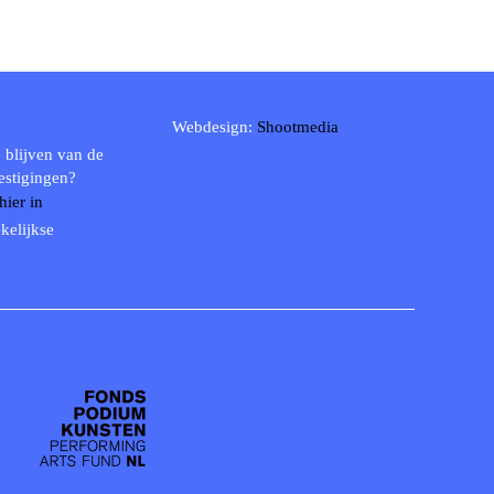
Webdesign:
Shootmedia
 blijven van de
estigingen?
 hier in
kelijkse