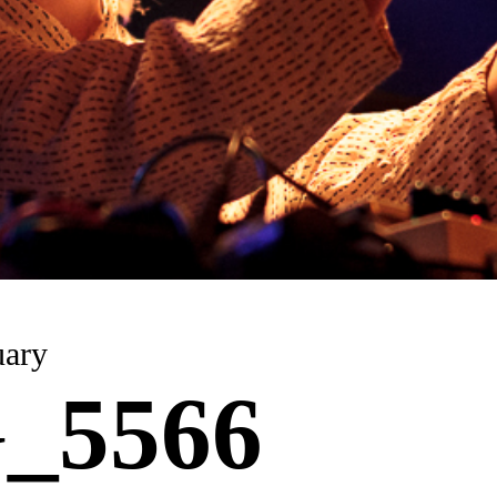
uary
_5566