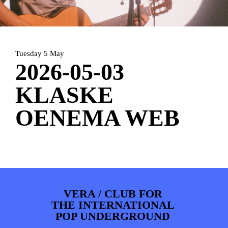
ARTDIVISION
FOTO’S
NIEUWS
INFO
WEBSHOP
MIJN TICKETS
Tuesday 5 May
2026-05-03
KLASKE
OENEMA WEB
VERA / CLUB FOR
THE INTERNATIONAL
POP UNDERGROUND