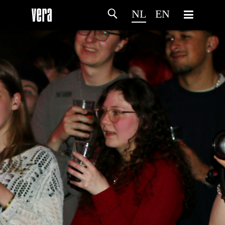
NL
EN
HOME
PROGRAMMA