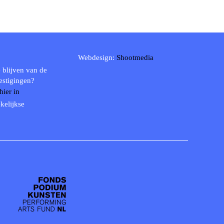
Webdesign:
Shootmedia
 blijven van de
estigingen?
 hier in
kelijkse