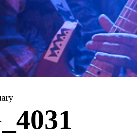
uary
_4031