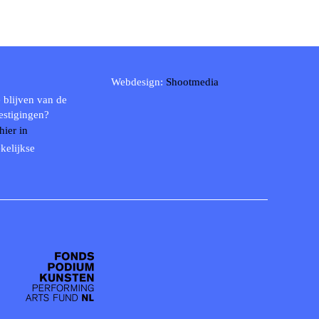
Webdesign:
Shootmedia
 blijven van de
estigingen?
 hier in
kelijkse