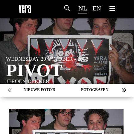
NL
EN
WEDNESDAY 29 OCTOBER - 2008
PIVOT
JEROEN DEKKER
NIEUWE FOTO'S
FOTOGRAFEN
MARC DE KROSSE
SIMONE V/D HEIJDEN
PEER
MISCHA VEENEMA
JEROEN DEKKER