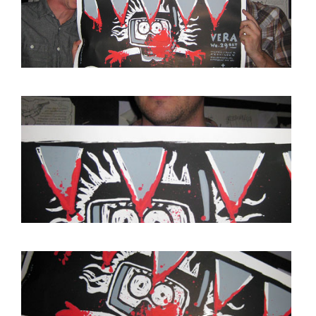
BOB DE VRIES
RICHARD POSTMA
SASKIA LUDDEN
ANNA HIEP
CASHMYRA ROZENDAAL
MARTSEN HUT
ARSEN TSKHAY
ERYN BOSMA
ESTHER
ELINE KAMMINGA
KAREN SAAMAN
ARNOUD HEIKENS