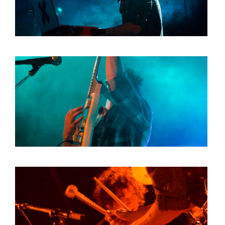
HOME
PROGRAMMA
ARTDIVISION
FOTO’S
NIEUWS
INFO
WEBSHOP
MIJN TICKETS