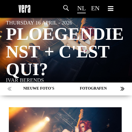
NL
EN
THURSDAY 16 APRIL - 2026
PLOEGENDIE
NST + C'EST
QUI?
IVAR BERENDS
NIEUWE FOTO'S
FOTOGRAFEN
MARC DE KROSSE
SIMONE V/D HEIJDEN
PEER
MISCHA VEENEMA
JEROEN DEKKER