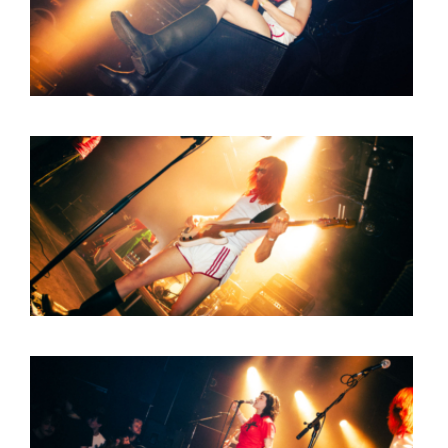
BOB DE VRIES
RICHARD POSTMA
SASKIA LUDDEN
ANNA HIEP
CASHMYRA ROZENDAAL
MARTSEN HUT
ARSEN TSKHAY
ERYN BOSMA
ESTHER
ELINE KAMMINGA
KAREN SAAMAN
ARNOUD HEIKENS