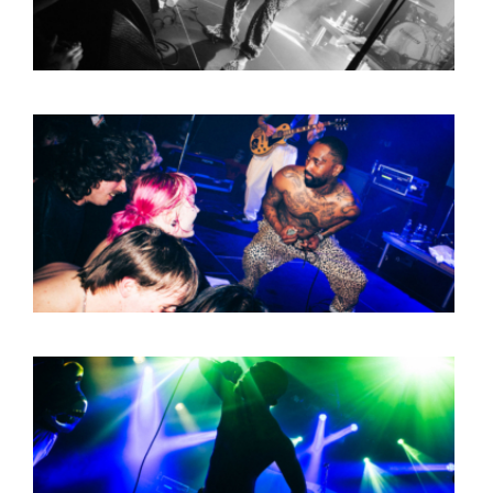
ARTDIVISION
FOTO’S
NIEUWS
INFO
WEBSHOP
MIJN TICKETS