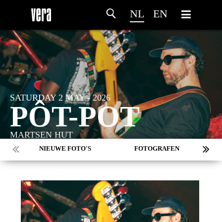
NL
EN
SATURDAY 2 MAY - 2026
PÔT-POT
MARTSEN HUT
NIEUWE FOTO'S
FOTOGRAFEN
MARC DE KROSSE
SIMONE V/D HEIJDEN
PEER
MISCHA VEENEMA
JEROEN DEKKER