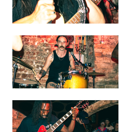
ARTDIVISION
FOTO’S
NIEUWS
INFO
WEBSHOP
MIJN TICKETS