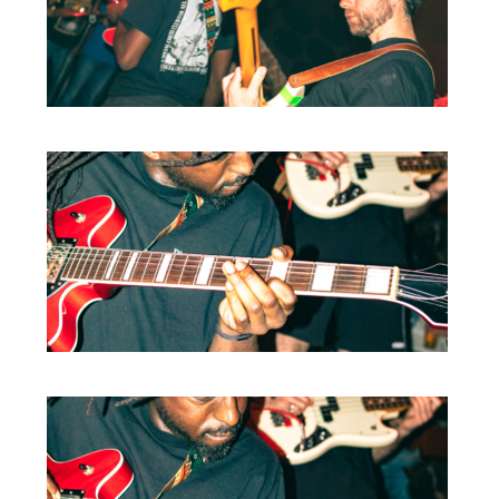
BOB DE VRIES
RICHARD POSTMA
SASKIA LUDDEN
ANNA HIEP
CASHMYRA ROZENDAAL
MARTSEN HUT
ARSEN TSKHAY
ERYN BOSMA
ESTHER
ELINE KAMMINGA
KAREN SAAMAN
ARNOUD HEIKENS