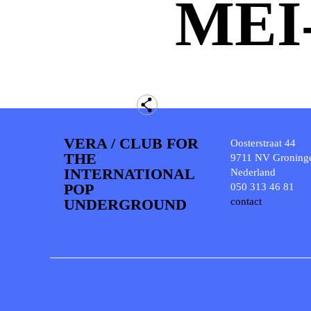
MEI
VERA / CLUB FOR
Oosterstraat 44
THE
9711 NV Groning
INTERNATIONAL
Nederland
POP
050 313 46 81
UNDERGROUND
contact