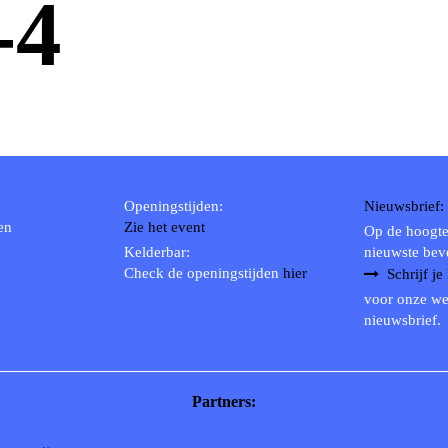
-4
Openingstijden:
Nieuwsbrief:
en
Zie het event
Op de hoogte
Kelderbar:
nieuwste bev
Check de openingstijden
hier
Schrijf je
voor onze we
nieuwsbrief.
Partners: