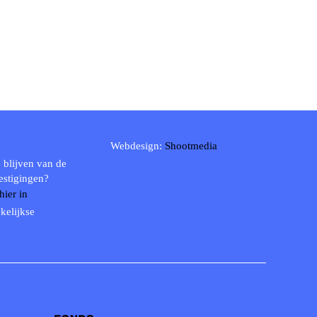
Webdesign:
Shootmedia
 blijven van de
estigingen?
 hier in
kelijkse