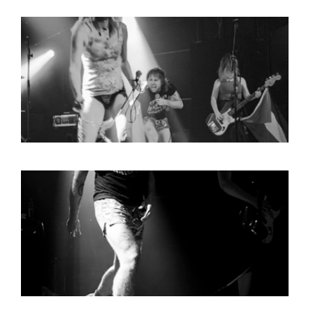
HOME
PROGRAMMA
ARTDIVISION
FOTO’S
NIEUWS
INFO
WEBSHOP
MIJN TICKETS