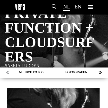
SATURDAY 1 JUNE - 2024
NL
EN
PRIVATE
FUNCTION +
CLOUDSURF
ERS
SASKIA LUDDEN
NIEUWE FOTO'S
FOTOGRAFEN
MARC DE KROSSE
SIMONE V/D HEIJDEN
PEER
MISCHA VEENEMA
JEROEN DEKKER