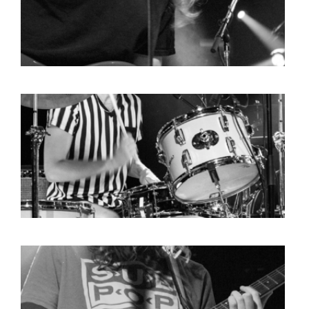
BOB DE VRIES
RICHARD POSTMA
SASKIA LUDDEN
ANNA HIEP
CASHMYRA ROZENDAAL
MARTSEN HUT
ARSEN TSKHAY
ERYN BOSMA
ESTHER
ELINE KAMMINGA
KAREN SAAMAN
ARNOUD HEIKENS