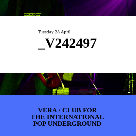
ARTDIVISION
FOTO’S
NIEUWS
INFO
WEBSHOP
MIJN TICKETS
Tuesday 28 April
_V242497
VERA / CLUB FOR
THE INTERNATIONAL
POP UNDERGROUND