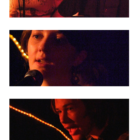
HOME
AGENDA
ARTDIVISION
PHOTOS
NEWS
INFO
WEBSHOP
MY TICKETS