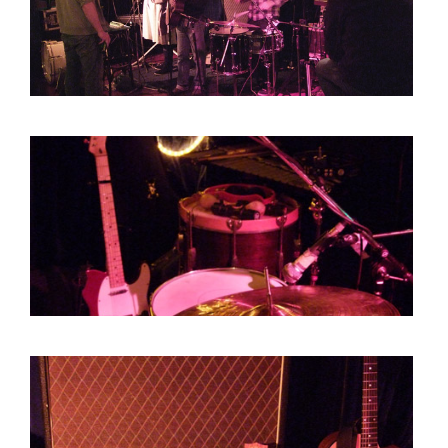
BOB DE VRIES
RICHARD POSTMA
SASKIA LUDDEN
ANNA HIEP
CASHMYRA ROZENDAAL
MARTSEN HUT
ARSEN TSKHAY
ERYN BOSMA
ESTHER
ELINE KAMMINGA
KAREN SAAMAN
ARNOUD HEIKENS