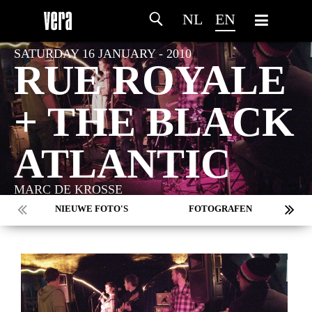
NL
EN
SATURDAY 16 JANUARY - 2010
RUE ROYALE
+ THE BLACK
ATLANTIC
MARC DE KROSSE
NIEUWE FOTO'S
FOTOGRAFEN
MARC DE KROSSE
SIMONE V/D HEIJDEN
PEER
MISCHA VEENEMA
JEROEN DEKKER