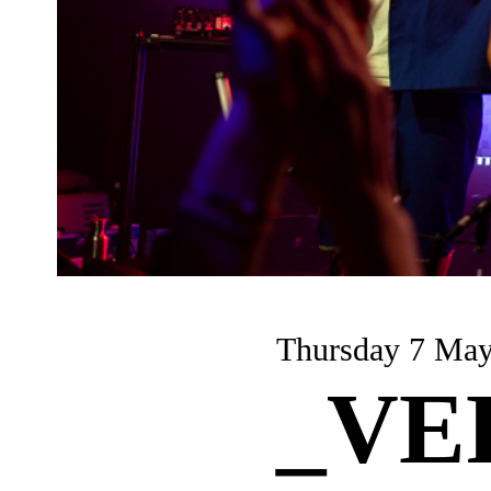
Thursday 7 Ma
_VE