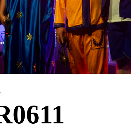
y
R0611