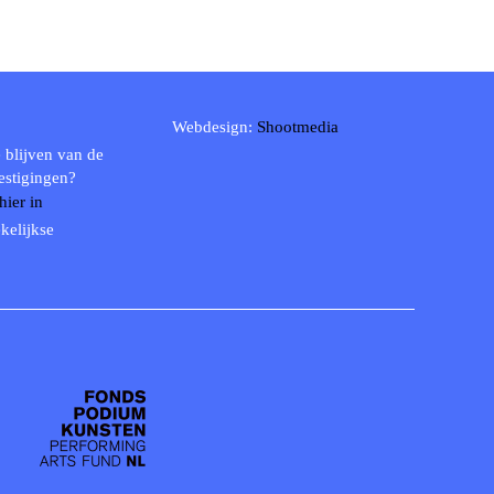
Webdesign:
Shootmedia
 blijven van de
estigingen?
 hier in
kelijkse