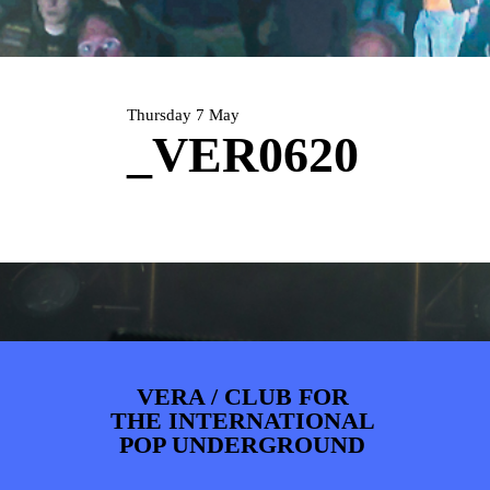
ARTDIVISION
FOTO’S
NIEUWS
INFO
WEBSHOP
MIJN TICKETS
Thursday 7 May
_VER0620
VERA / CLUB FOR
THE INTERNATIONAL
POP UNDERGROUND