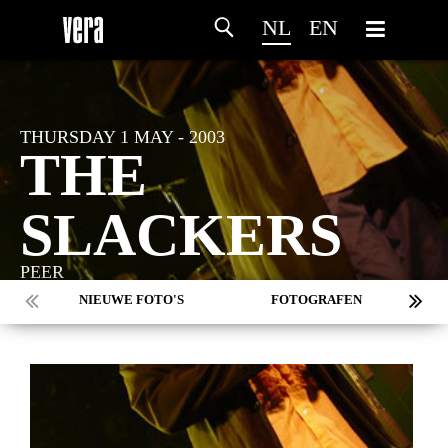
NL
EN
THURSDAY 1 MAY - 2003
THE
SLACKERS
PEER
NIEUWE FOTO'S
FOTOGRAFEN
MARC DE KROSSE
SIMONE V/D HEIJDEN
PEER
MISCHA VEENEMA
JEROEN DEKKER