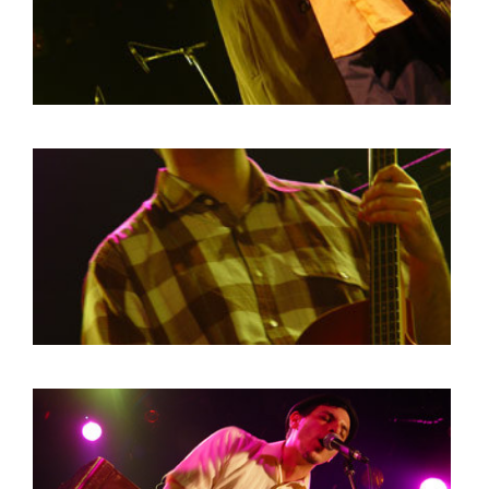
BOB DE VRIES
RICHARD POSTMA
SASKIA LUDDEN
ANNA HIEP
CASHMYRA ROZENDAAL
MARTSEN HUT
ARSEN TSKHAY
ERYN BOSMA
ESTHER
ELINE KAMMINGA
KAREN SAAMAN
ARNOUD HEIKENS