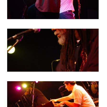
HOME
PROGRAMMA
ARTDIVISION
FOTO’S
NIEUWS
INFO
WEBSHOP
MIJN TICKETS